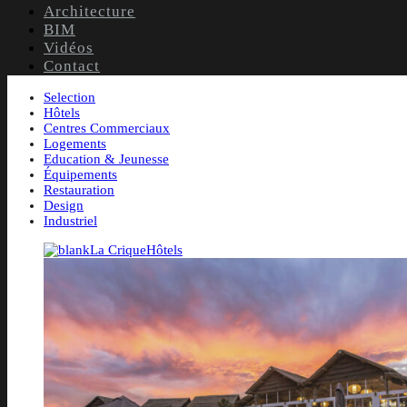
Architecture
BIM
Vidéos
Contact
Selection
Hôtels
Centres Commerciaux
Logements
Education & Jeunesse
Équipements
Restauration
Design
Industriel
La Crique
Hôtels