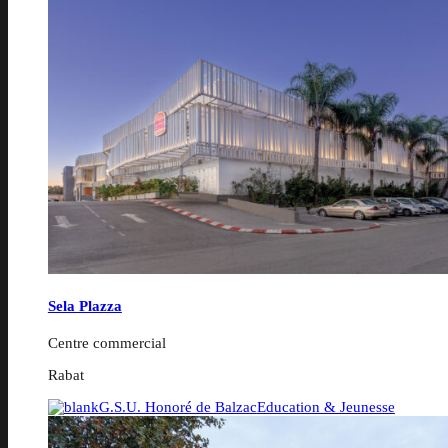
Sela Plazza
Centre commercial
Rabat
G.S.U. Honoré de Balzac
Education & Jeunesse