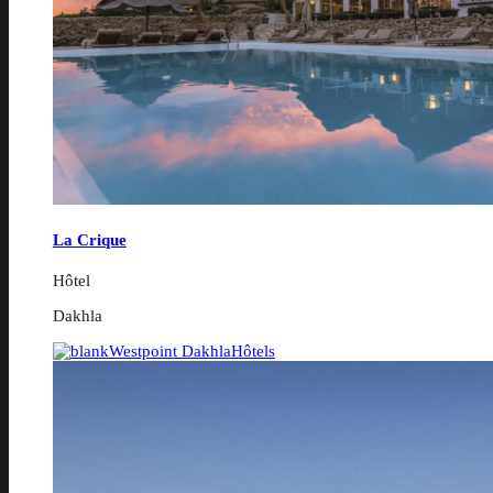
La Crique
Hôtel
Dakhla
Westpoint Dakhla
Hôtels