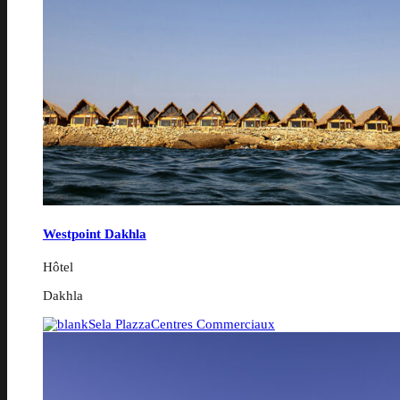
Westpoint Dakhla
Hôtel
Dakhla
Sela Plazza
Centres Commerciaux