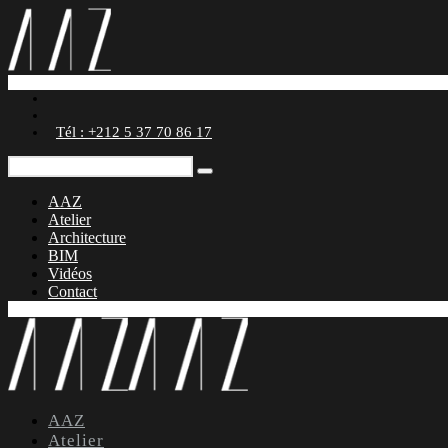
Tél : +212 5 37 70 86 17
AAZ
Atelier
Architecture
BIM
Vidéos
Contact
AAZ
Atelier