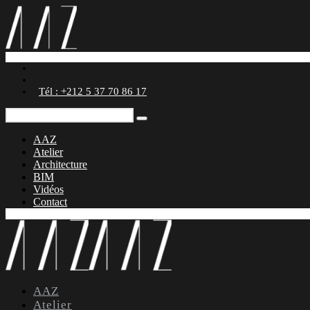
Tél : +212 5 37 70 86 17
AAZ
Atelier
Architecture
BIM
Vidéos
Contact
AAZ
Atelier