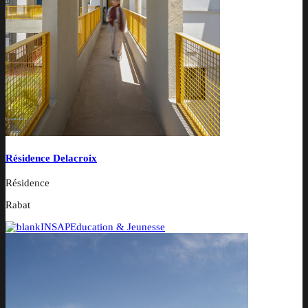
Résidence Delacroix
Résidence
Rabat
INSAP
Education & Jeunesse