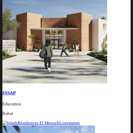
INSAP
Education
Rabat
Résidences El Menzeh
Logements