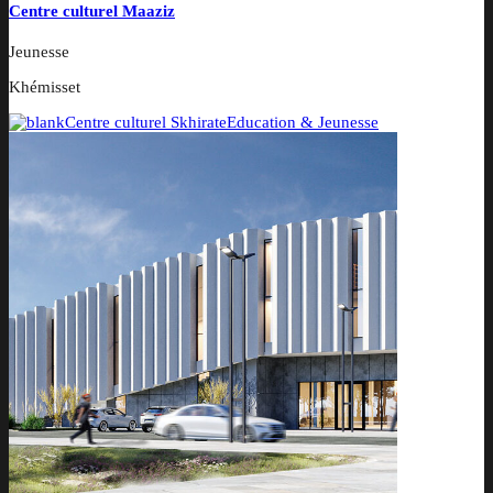
Centre culturel Maaziz
Jeunesse
Khémisset
Centre culturel Skhirate
Education & Jeunesse