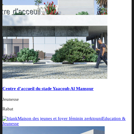
Centre d’accueil du stade Yaacoub Al Mansour
Jeunesse
Rabat
Maison des jeunes et foyer féminin zerktouni
Education &
Jeunesse