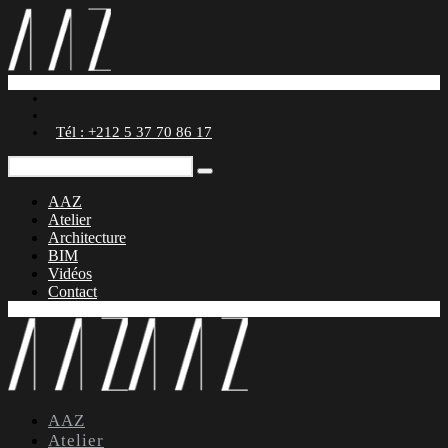
Tél : +212 5 37 70 86 17
AAZ
Atelier
Architecture
BIM
Vidéos
Contact
AAZ
Atelier