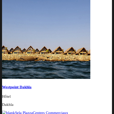
Westpoint Dakhla
Hôtel
Dakhla
Sela Plazza
Centres Commerciaux