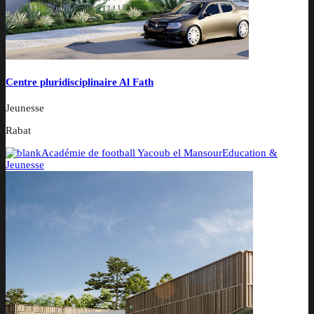
Centre pluridisciplinaire Al Fath
Jeunesse
Rabat
Académie de football Yacoub el Mansour
Education &
Jeunesse