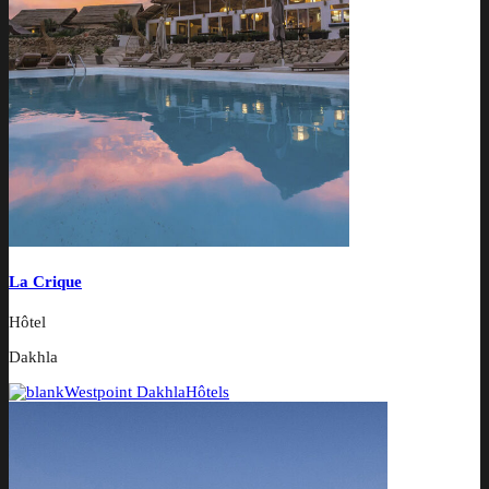
La Crique
Hôtel
Dakhla
Westpoint Dakhla
Hôtels