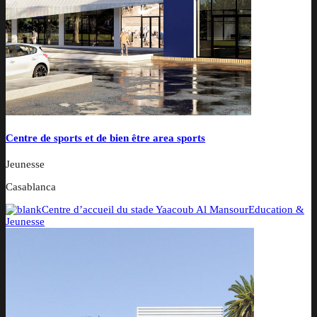
Centre de sports et de bien être area sports
Jeunesse
Casablanca
Centre d’accueil du stade Yaacoub Al Mansour
Education &
Jeunesse