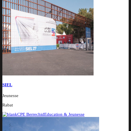
SIEL
Jeunesse
Rabat
CPE Berrechid
Education & Jeunesse