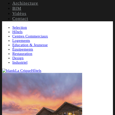
Architecture
BIM
Vidéos
Contact
Selection
Hôtels
Centres Commerciaux
Logements
Education & Jeunesse
Équipements
Restauration
Design
Industriel
La Crique
Hôtels