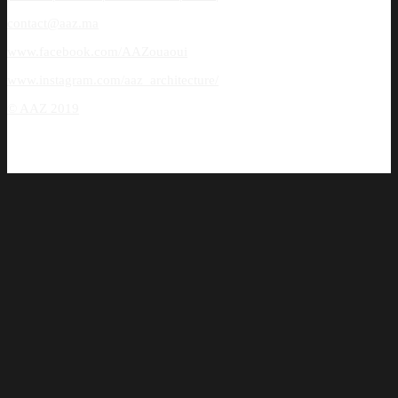
contact@aaz.ma
www.facebook.com/AAZouaoui
www.instagram.com/aaz_architecture/
© AAZ 2019