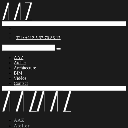
Tél : +212 5 37 70 86 17
AAZ
Atelier
Architecture
BIM
Vidéos
Contact
AAZ
Atelier