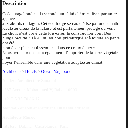
Description
Océan vagabond est la seconde unité hôtelière réalisée par notre
agence
aux abords du lagon. Cet éco-lodge se caractérise par une situation
idéale au creux de la falaise et est parfaitement protégé du vent.
Le choix s’est porté cette fois-ci sur la construction bois. Des
bungalows de 30 à 45 m² en bois préfabriqué et à toiture en pente
ont été
monté sur place et disséminés dans ce creux de terre.
Nous avons pris le soin également d’importer de la terre végétale
pour
noyer l’ensemble dans une végétation adaptée au climat.
Architecte
>
Hôtels
>
Ocean Vagabond
Atelier d’architecture Zouaoui
¦
287 Avenue Mohammed V, Rabat 10000
¦
+212 5 37 70 86 17
Mourad Zouaoui et Merouane Oussama Zouaoui
Architecte
Maroc
¦
Rabat
¦
Dakhla
¦
Casablanca
¦
Paris
¦