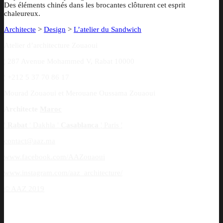
Des éléments chinés dans les brocantes clôturent cet esprit
chaleureux.
Architecte
>
Design
>
L’atelier du Sandwich
Atelier d’architecture Zouaoui
¦
287 Avenue Mohammed V, Rabat 10000
¦
+212 5 37 70 86 17
Mourad Zouaoui et Merouane Oussama Zouaoui
Architecte
Maroc
¦
Rabat
¦
Dakhla
¦
Casablanca
¦
Paris
¦
contact@aaz.ma
www.facebook.com/AAZouaoui
www.instagram.com/aaz_architecture/
© AAZ 2019