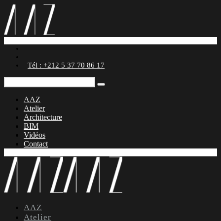
Tél : +212 5 37 70 86 17
AAZ
Atelier
Architecture
BIM
Vidéos
Contact
AAZ
Atelier