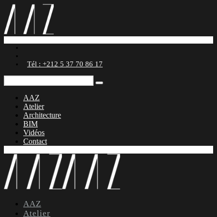
Tél : +212 5 37 70 86 17
AAZ
Atelier
Architecture
BIM
Vidéos
Contact
AAZ
Atelier