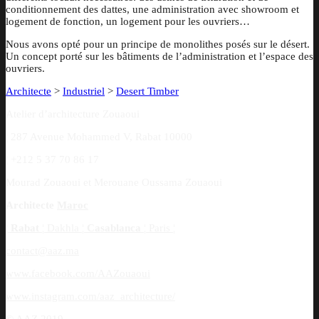
conditionnement des dattes, une administration avec showroom et
logement de fonction, un logement pour les ouvriers…
Nous avons opté pour un principe de monolithes posés sur le désert.
Un concept porté sur les bâtiments de l’administration et l’espace des
ouvriers.
Architecte
>
Industriel
>
Desert Timber
Atelier d’architecture Zouaoui
¦
287 Avenue Mohammed V, Rabat 10000
¦
+212 5 37 70 86 17
Mourad Zouaoui et Merouane Oussama Zouaoui
Architecte
Maroc
¦
Rabat
¦
Dakhla
¦
Casablanca
¦
Paris
¦
contact@aaz.ma
www.facebook.com/AAZouaoui
www.instagram.com/aaz_architecture/
© AAZ 2019