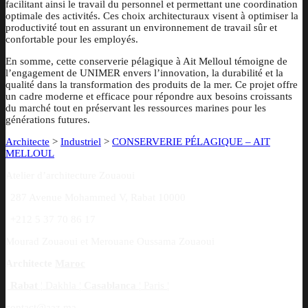
facilitant ainsi le travail du personnel et permettant une coordination
optimale des activités. Ces choix architecturaux visent à optimiser la
productivité tout en assurant un environnement de travail sûr et
confortable pour les employés.
En somme, cette conserverie pélagique à Ait Melloul témoigne de
l’engagement de UNIMER envers l’innovation, la durabilité et la
qualité dans la transformation des produits de la mer. Ce projet offre
un cadre moderne et efficace pour répondre aux besoins croissants
du marché tout en préservant les ressources marines pour les
générations futures.
Architecte
>
Industriel
>
CONSERVERIE PÉLAGIQUE – AIT
MELLOUL
Atelier d’architecture Zouaoui
¦
287 Avenue Mohammed V, Rabat 10000
¦
+212 5 37 70 86 17
Mourad Zouaoui et Merouane Oussama Zouaoui
Architecte
Maroc
¦
Rabat
¦
Dakhla
¦
Casablanca
¦
Paris
¦
contact@aaz.ma