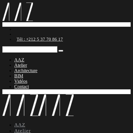
Tél : +212 5 37 70 86 17
AAZ
Atelier
Architecture
BIM
Vidéos
Contact
AAZ
Atelier