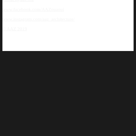
www.facebook.com/AAZouaoui
www.instagram.com/aaz_architecture/
© AAZ 2019